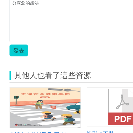
慧
王-1
甲.pdf
發表
其他人也看了這些資源
快樂上下學