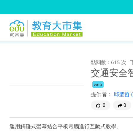
:::
跳到主要內容
:::
點閱數：615 次
交通安全
web
提供者：
邱聖哲
0
0
運用觸碰式螢幕結合平板電腦進行互動式教學。