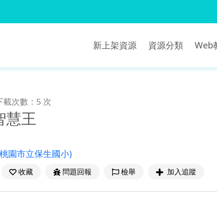
新上架資源
資源分類
We
下載次數：5 次
智慧王
(桃園市立保生國小)
收藏
問題回報
檢舉
加入追蹤