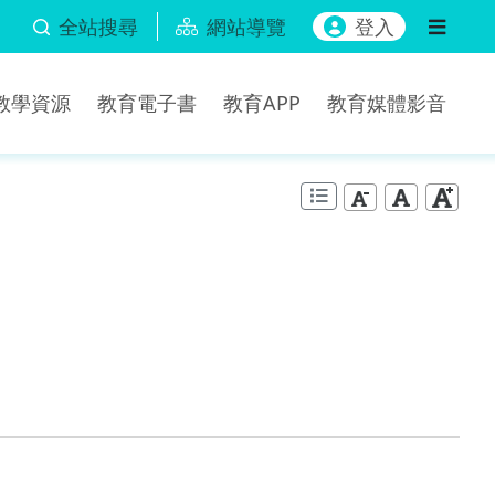
全站搜尋
網站導覽
登入
b教學資源
教育電子書
教育APP
教育媒體影音