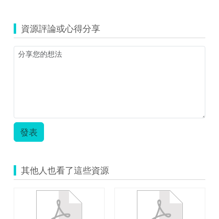
覽
資
訊
資源評論或心得分享
科
技
教
案
數
學
戴
璟
儀.zip
發表
其他人也看了這些資源