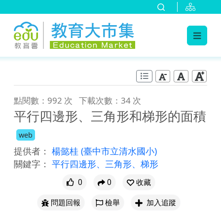
:::
跳到主要內容
:::
點閱數：992 次
下載次數：34 次
平行四邊形、三角形和梯形的面積
web
提供者：
楊懿桂
(臺中市立清水國小)
關鍵字：
平行四邊形、三角形、梯形
0
0
收藏
問題回報
檢舉
加入追蹤