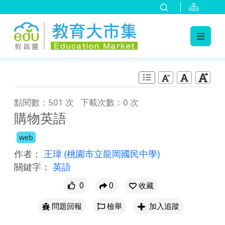
:::
跳到主要內容
:::
點閱數：501 次
下載次數：0 次
購物英語
web
作者：
王瑋
(桃園市立龍岡國民中學)
關鍵字：
英語
0
0
收藏
問題回報
檢舉
加入追蹤