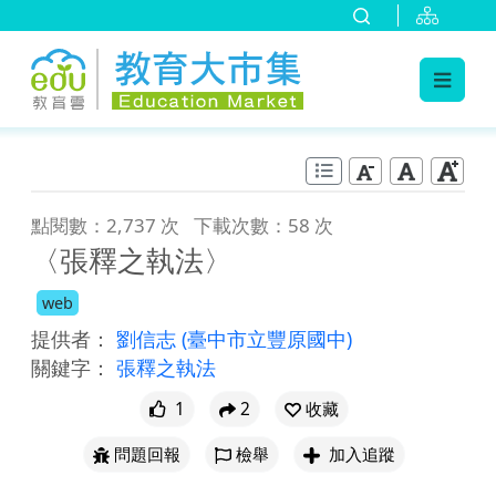
:::
跳到主要內容
:::
點閱數：2,737 次
下載次數：58 次
〈張釋之執法〉
web
提供者：
劉信志
(臺中市立豐原國中)
關鍵字：
張釋之執法
1
2
收藏
問題回報
檢舉
加入追蹤