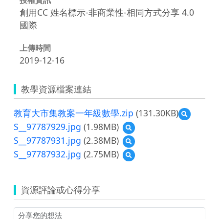
創用CC 姓名標示-非商業性-相同方式分享 4.0
國際
上傳時間
2019-12-16
教學資源檔案連結
教育大市集教案一年級數學.zip
(131.30KB)
預
覽
S__97787929.jpg
(1.98MB)
預
教
覽
S__97787931.jpg
(2.38MB)
預
育
S__97787929.jpg
覽
大
S__97787932.jpg
(2.75MB)
預
S__97787931.jpg
市
覽
集
S__97787932.jpg
教
案
資源評論或心得分享
一
年
級