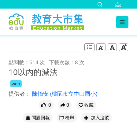
:::
跳到主要內容
:::
點閱數：614 次
下載次數：8 次
10以內的減法
web
提供者：
陳怡安
(桃園市立中山國小)
0
0
收藏
問題回報
檢舉
加入追蹤