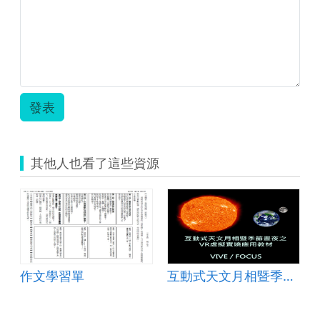
室-
陳
自
炫
然
勳.zip
906
陳
炫
勳
_
發表
教
學
評
量.zip
其他人也看了這些資源
作文學習單
互動式天文月相暨季節晝夜之VR虛擬實境應用