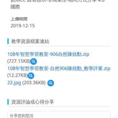
國際
上傳時間
2019-12-15
教學資源檔案連結
108年智慧學習教室-906自然陳炫勳.zip
(727.15KB)
預
覽
108年智慧學習教室-自然906陳炫勳_教學評量.zip
108
(12.27KB)
預
年
覽
智
22.jpg
(203.36KB)
預
108
慧
覽
年
學
22.jpg
智
習
慧
資源評論或心得分享
教
學
室-906
習
自
教
然