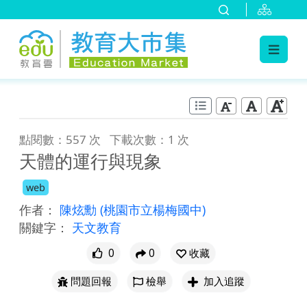
:::
跳到主要內容
:::
點閱數：557 次
下載次數：1 次
天體的運行與現象
web
作者：
陳炫勳
(桃園市立楊梅國中)
關鍵字：
天文教育
0
0
收藏
問題回報
檢舉
加入追蹤