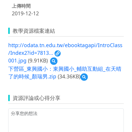
上傳時間
2019-12-12
教學資源檔案連結
http://odata.tn.edu.tw/ebooktagapi/IntroClass
/Index2?id=7813...
001.jpg
(9.91KB)
預
覽
下營區_東興國小：東興國小_輔助互動組_在天晴
001.jpg
了的時候_顏瑞男.zip
(34.36KB)
預
覽
下
營
資源評論或心得分享
區
_
東
興
國
小：