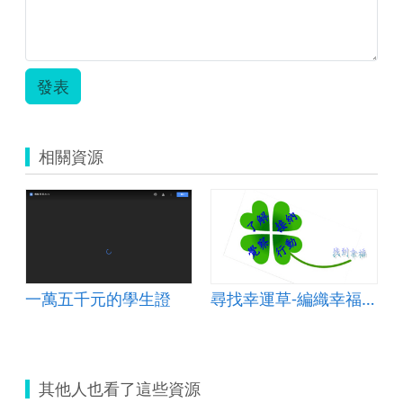
東
興
國
小
_
發表
輔
助
互
動
相關資源
組
_
在
天
晴
了
的
時
候
一萬五千元的學生證
尋找幸運草-編織幸福的網
_
顏
瑞
男.zip
其他人也看了這些資源