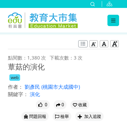
:::
跳到主要內容
:::
點閱數：1,380 次
下載次數：3 次
蕈菇的演化
web
作者：
劉彥民
(桃園市大成國中)
關鍵字：
演化
0
0
收藏
問題回報
檢舉
加入追蹤