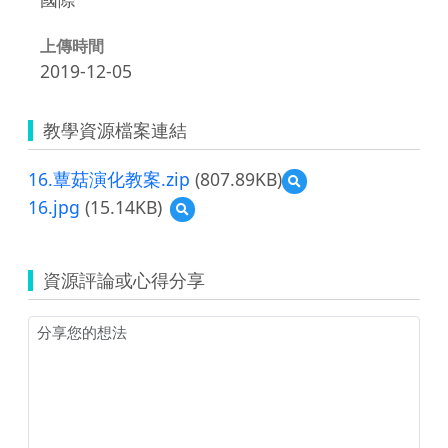
上傳時間
2019-12-05
教學資源檔案連結
16.蕈菇演化教案.zip
(807.89KB)
預
覽
16.jpg
(15.14KB)
預
16.
覽
蕈
16.jpg
菇
演
資源評論或心得分享
化
教
案.zip