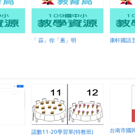
「 蒜」你「蔥」明
認數11-20學習單(特教班)