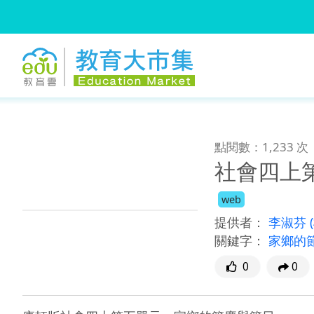
:::
跳到主要內容
:::
點閱數：1,233 次
社會四上
web
提供者：
李淑芬
關鍵字：
家鄉的
0
0