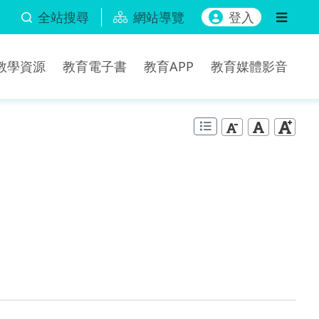
全站搜尋
網站導覽
登入
b教學資源
教育電子書
教育APP
教育媒體影音