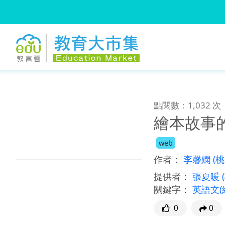
:::
跳到主要內容
:::
點閱數：1,032 次
繪本故事的
web
作者：
李馨嫻
(
提供者：
張夏暖
關鍵字：
英語文(
0
0