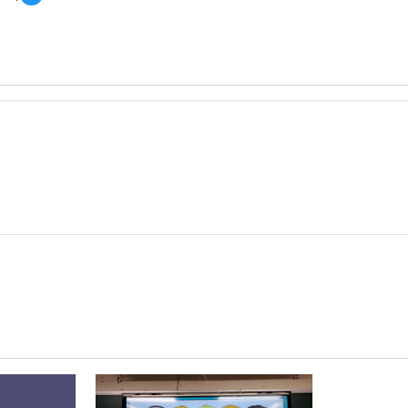
覽
自
強
國
中
前
瞻
計
畫
智
慧
教
室
教
案
20191202.zip