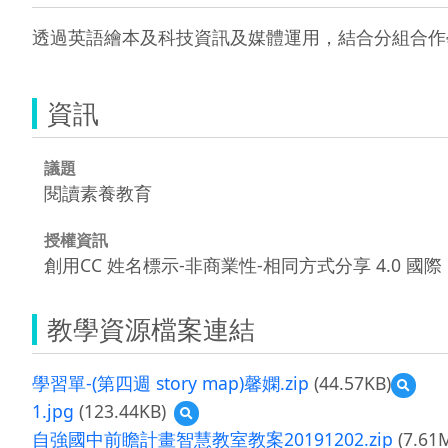
透過英語繪本及科技資訊及媒體運用，結合分組合作
資訊
議題
閱讀素養教育
授權資訊
創用CC 姓名標示-非商業性-相同方式分享 4.0 國際
教學資源檔案連結
學習單-(第四週 story map)馨嫻.zip
(44.57KB)
預
覽
1.jpg
(123.44KB)
預
學
覽
自強國中前瞻計畫智慧教室教案20191202.zip
(7.61
習