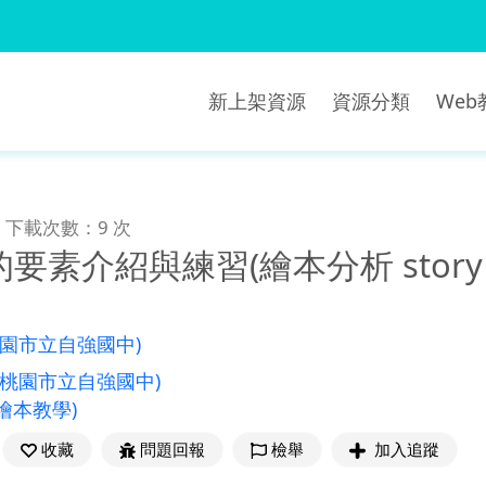
新上架資源
資源分類
We
下載次數：9 次
要素介紹與練習(繪本分析 story 
桃園市立自強國中)
(桃園市立自強國中)
繪本教學)
收藏
問題回報
檢舉
加入追蹤