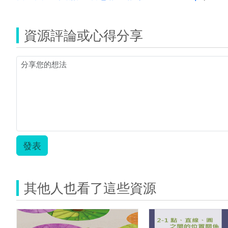
1.jpg
單-
(第
四
資源評論或心得分享
週
story
map)
馨
嫻.zip
發表
其他人也看了這些資源