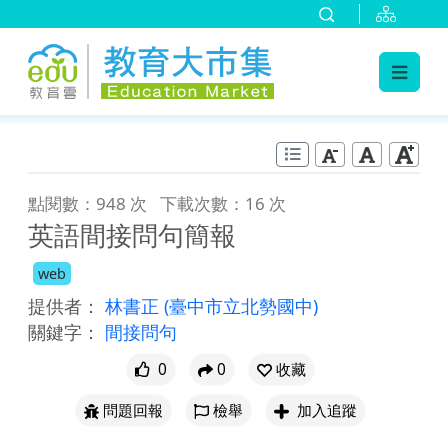
:::
跳到主要內容
:::
點閱數：948 次
下載次數：16 次
英語間接問句簡報
web
提供者：
林書正
(臺中市立北勢國中)
關鍵字：
間接問句
0
0
收藏
問題回報
檢舉
加入追蹤