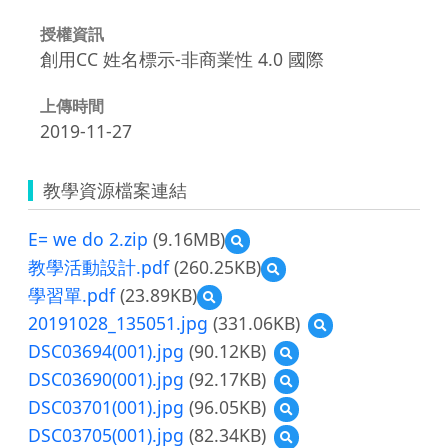
授權資訊
創用CC 姓名標示-非商業性 4.0 國際
上傳時間
2019-11-27
教學資源檔案連結
E= we do 2.zip
(9.16MB)
預
覽
教學活動設計.pdf
(260.25KB)
預
E=
覽
學習單.pdf
(23.89KB)
預
we
教
覽
do
20191028_135051.jpg
(331.06KB)
預
學
學
2.zip
覽
活
DSC03694(001).jpg
(90.12KB)
預
習
20191028_135051.jp
動
覽
單.pdf
DSC03690(001).jpg
(92.17KB)
預
設
DSC03694(001).jpg
覽
計.pdf
DSC03701(001).jpg
(96.05KB)
預
DSC03690(001).jpg
覽
DSC03705(001).jpg
(82.34KB)
預
DSC03701(001).jpg