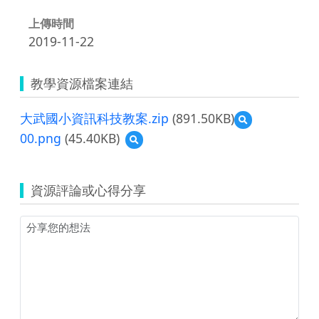
上傳時間
2019-11-22
教學資源檔案連結
大武國小資訊科技教案.zip
(891.50KB)
預
覽
00.png
(45.40KB)
預
大
覽
武
00.png
國
小
資源評論或心得分享
資
訊
科
技
教
案.zip