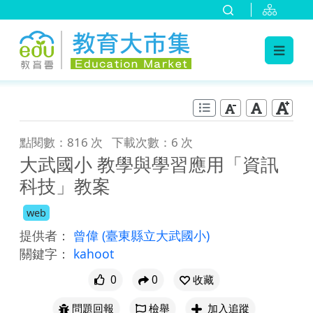
:::
跳到主要內容
:::
點閱數：816 次
下載次數：6 次
大武國小 教學與學習應用「資訊
科技」教案
web
提供者：
曾偉
(臺東縣立大武國小)
關鍵字：
kahoot
0
0
收藏
問題回報
檢舉
加入追蹤