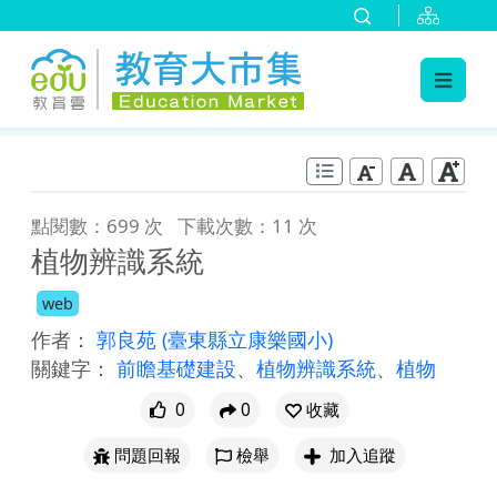
:::
跳到主要內容
:::
點閱數：699 次
下載次數：11 次
植物辨識系統
web
作者：
郭良苑
(臺東縣立康樂國小)
關鍵字：
前瞻基礎建設
、
植物辨識系統
、
植物
0
0
收藏
問題回報
檢舉
加入追蹤