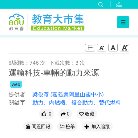
:::
跳到主要內容
:::
點閱數：746 次
下載次數：3 次
運輸科技-車輛的動力來源
web
提供者：
梁俊彥
(嘉義縣阿里山國中小)
關鍵字：
動力、內燃機、複合動力、替代燃料
0
0
收藏
問題回報
檢舉
加入追蹤