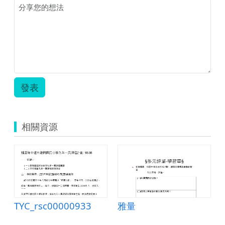
發表
相關資源
TYC_rsc00000933
雅量
課評量卷