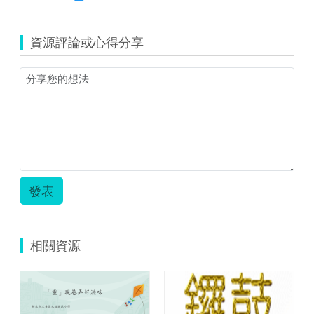
覽
108
學
資源評論或心得分享
年
度
竹
北
國
中
行
動
學
習
教
發表
學
簡
案.pdf
相關資源