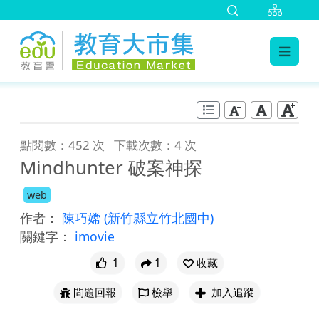
:::
跳到主要內容
:::
點閱數：452 次
下載次數：4 次
Mindhunter 破案神探
web
作者：
陳巧嫦
(新竹縣立竹北國中)
關鍵字：
imovie
1
1
收藏
問題回報
檢舉
加入追蹤