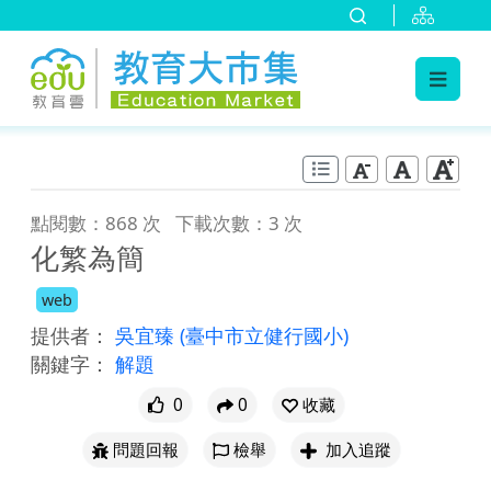
:::
跳到主要內容
:::
點閱數：868 次
下載次數：3 次
化繁為簡
web
提供者：
吳宜臻
(臺中市立健行國小)
關鍵字：
解題
0
0
收藏
問題回報
檢舉
加入追蹤