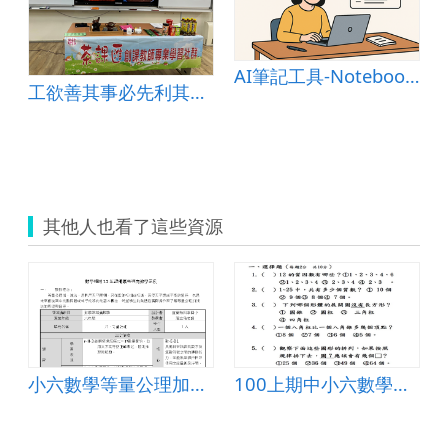
AI筆記工具-NotebookLM應用初體驗
工欲善其事必先利其器&mdash;認識茶道工具
其他人也看了這些資源
小六數學等量公理加減法
100上期中小六數學試卷