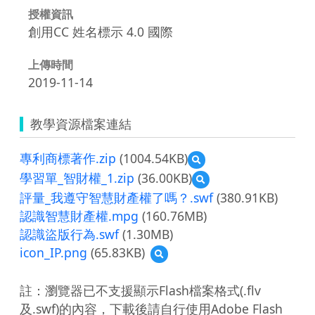
授權資訊
創用CC 姓名標示 4.0 國際
上傳時間
2019-11-14
教學資源檔案連結
專利商標著作.zip
(1004.54KB)
預
覽
學習單_智財權_1.zip
(36.00KB)
預
專
覽
評量_我遵守智慧財產權了嗎？.swf
(380.91KB)
利
學
商
認識智慧財產權.mpg
(160.76MB)
習
標
認識盜版行為.swf
(1.30MB)
單
著
_
icon_IP.png
(65.83KB)
作.zip
預
智
覽
財
icon_IP.png
權
註：瀏覽器已不支援顯示Flash檔案格式(.flv
_1.zip
及.swf)的內容，下載後請自行使用Adobe Flash