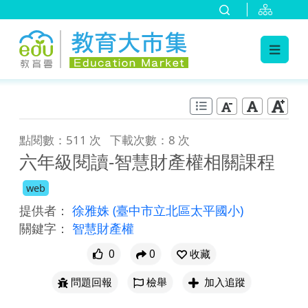
:::
跳到主要內容
:::
點閱數：511 次
下載次數：8 次
六年級閱讀-智慧財產權相關課程
web
提供者：
徐雅姝
(臺中市立北區太平國小)
關鍵字：
智慧財產權
0
0
收藏
問題回報
檢舉
加入追蹤