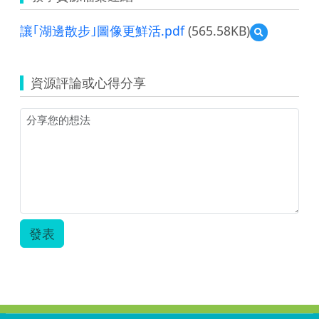
讓｢湖邊散步｣圖像更鮮活.pdf
(565.58KB)
預
覽
讓
｢湖
資源評論或心得分享
邊
散
步｣
圖
像
更
鮮
活.pdf
發表