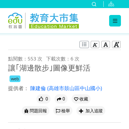
:::
跳到主要內容
:::
點閱數：553 次
下載次數：6 次
讓｢湖邊散步｣圖像更鮮活
web
提供者：
陳建倫
(高雄市鼓山區中山國小)
0
0
收藏
問題回報
檢舉
加入追蹤