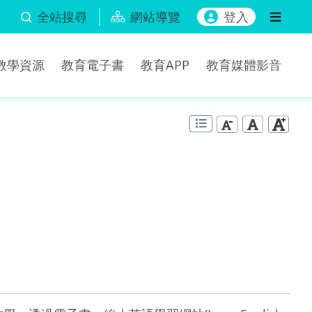
全站搜尋
網站導覽
登入
b教學資源
教育電子書
教育APP
教育媒體影音