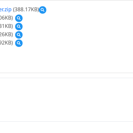
.zip
(388.17KB)
預
覽
06KB)
預
資
覽
31KB)
預
訊
國
覽
科
26KB)
預
小
國
技
覽
30-
92KB)
預
小
與
國
大
覽
30-
智
小
崎
國
大
慧
30-
國
小
崎
學
大
小-
30-
國
習
崎
英-
大
小-
實
國
How
崎
英-
施
小-
is
國
How
教
英-
the
小-
is
案
How
weather01.jpg
英-
the
徵
is
How
weather02.jpg
選-
the
is
Season
weather03.jpg
the
&
weather04.jpg
Weather.zip