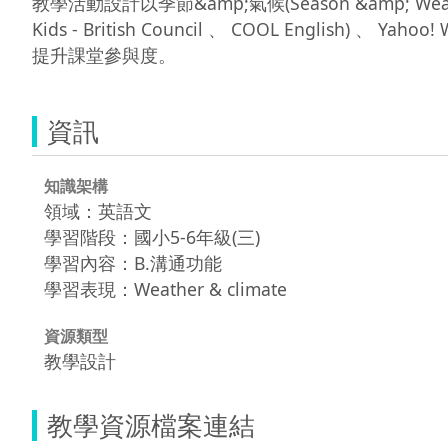
教學活動設計以季節&amp;氣候(Season &amp; Weath
Kids - British Council 、 COOL Eng
提升課堂參與度。
資訊
知識架構
領域：英語文
學習階段：國小5-6年級(三)
學習內容：B.溝通功能
學習表現：Weather & climate
資源類型
教學設計
教學資源檔案連結