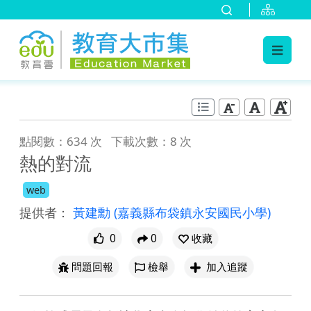
:::
跳到主要內容
:::
點閱數：634 次
下載次數：8 次
熱的對流
web
提供者：
黃建勳
(嘉義縣布袋鎮永安國民小學)
0
0
收藏
問題回報
檢舉
加入追蹤