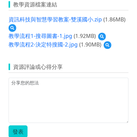
教學資源檔案連結
資訊科技與智慧學習教案-雙溪國小.zip
(1.86MB)
預
覽
教學流程1-搜尋圖書-1.jpg
(1.92MB)
預
資
覽
教學流程2-決定特搜國-2.jpg
(1.90MB)
預
訊
教
覽
科
學
教
技
流
學
與
程
資源評論或心得分享
流
智
1-
程
慧
搜
2-
學
尋
決
習
圖
定
教
書-1.jpg
特
案-
搜
雙
國-2.jpg
溪
國
小.zip
發表