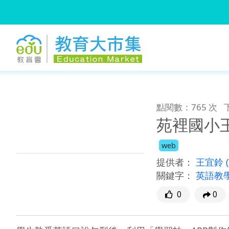
:::
跳到主要內容
:::
點閱數：765 次
苑裡國小
web
提供者：
王宜鈴
關鍵字：
英語教
0
0