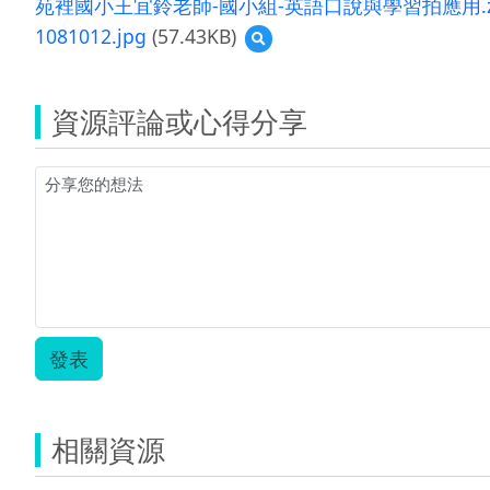
苑裡國小王宜鈴老師-國小組-英語口說與學習拍應用.z
1081012.jpg
(57.43KB)
預
覽
1081012.jpg
資源評論或心得分享
發表
相關資源