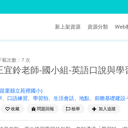
新上架資源
資源分類
We
下載次數：7 次
王宜鈴老師-國小組-英語口說與學
(苗栗縣立苑裡國小)
學
、
口語練習
、
學習拍
、
生活會話
、
地點
、
前瞻基礎建設
收藏
問題回報
檢舉
加入追蹤