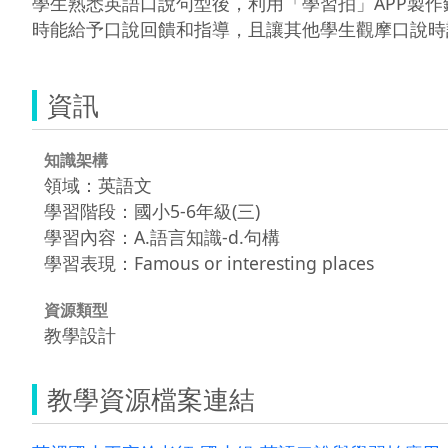
學生熟悉英語口說句型後，利用「學習拍」APP製
時能給予口說回饋和指導，且讓其他學生觀摩口說時
資訊
知識架構
領域：英語文
學習階段：國小5-6年級(三)
學習內容：A.語言知識-d.句構
學習表現：Famous or interesting places
資源類型
教學設計
教學資源檔案連結