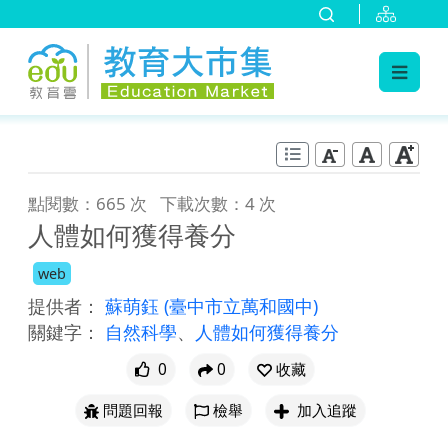
:::
跳到主要內容
:::
點閱數：665 次
下載次數：4 次
人體如何獲得養分
web
提供者：
蘇萌鈺
(臺中市立萬和國中)
關鍵字：
自然科學
、
人體如何獲得養分
0
0
收藏
問題回報
檢舉
加入追蹤