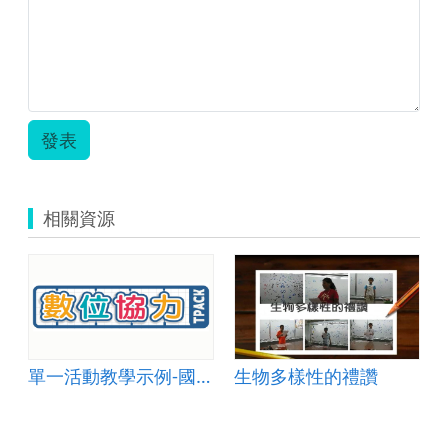
如
何
獲
得
養
分.zip
發表
相關資源
單一活動教學示例-國中自然 006
生物多樣性的禮讚