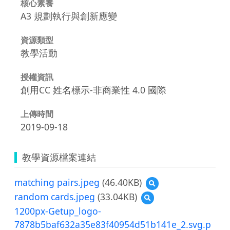
核心素養
A3 規劃執行與創新應變
資源類型
教學活動
授權資訊
創用CC 姓名標示-非商業性 4.0 國際
上傳時間
2019-09-18
教學資源檔案連結
matching pairs.jpeg
(46.40KB)
預
覽
random cards.jpeg
(33.04KB)
預
matching
覽
1200px-Getup_logo-
pairs.jpeg
random
7878b5baf632a35e83f40954d51b141e_2.svg.p
cards.jpeg