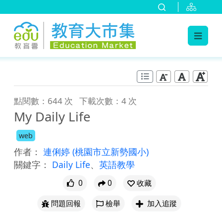
:::
跳到主要內容
:::
點閱數：644 次
下載次數：4 次
My Daily Life
web
作者：
連俐婷
(桃園市立新勢國小)
關鍵字：
Daily Life
、
英語教學
0
0
收藏
問題回報
檢舉
加入追蹤