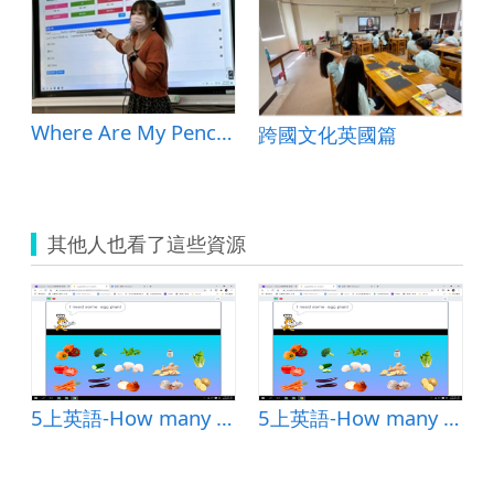
Where Are My Pencils: Talking About Locations
跨國文化英國篇
其他人也看了這些資源
Follow Me 5 U4)
5上英語-How many __ do you want(Follow Me 5 U4)
5上英語-How many __ do you want(Follow Me 5 U4)