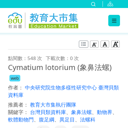
:::
跳到主要內容
:::
點閱數：548 次
下載次數：0 次
Cymatium lotorium (象鼻法螺)
web
作者：
中央研究院生物多樣性研究中心 臺灣貝類
資料庫
推薦者：
教育大市集執行團隊
關鍵字：
台灣貝類資料庫
、
象鼻法螺
、
動物界
、
軟體動物門
、
腹足綱
、
異足目
、
法螺科