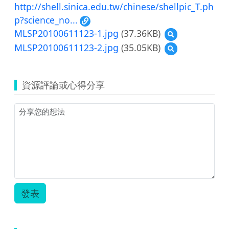
http://shell.sinica.edu.tw/chinese/shellpic_T.ph
p?science_no...
MLSP20100611123-1.jpg
(37.36KB)
預
覽
MLSP20100611123-2.jpg
(35.05KB)
預
MLSP20100611123
覽
1.jpg
MLSP20100611123
2.jpg
資源評論或心得分享
發表