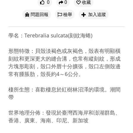
0
0
收藏
問題回報
檢舉
加入追蹤
學名：Terebralia sulcata(刻紋海蜷)

形態特徵：貝殼淡褐色或灰褐色，殼表有明顯橫
刻紋和更深更大的縫合溝，也常有縱刻紋，形成
方塊形彫刻，殼口外唇十分擴張，殼口左側殼邊
常有腫脹肋，殼長約4～6公分。

棲所生態：喜歡棲息於紅樹林沼澤的環境。潮間
帶

世界地理分佈：發現於臺灣西海岸和澎湖群島、
香港、廣東、海南、印尼、新加坡
