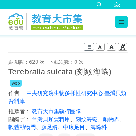
:::
跳到主要內容
:::
點閱數：620 次
下載次數：0 次
Terebralia sulcata (刻紋海蜷)
web
作者：
中央研究院生物多樣性研究中心 臺灣貝類
資料庫
推薦者：
教育大市集執行團隊
關鍵字：
台灣貝類資料庫
、
刻紋海蜷
、
動物界
、
軟體動物門
、
腹足綱
、
中腹足目
、
海蜷科