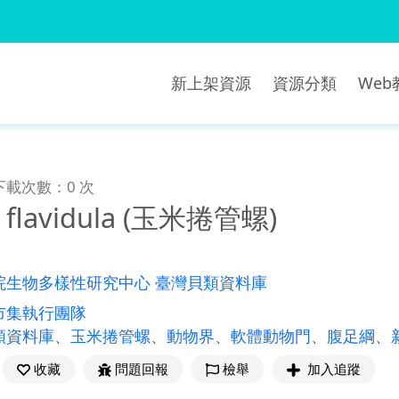
新上架資源
資源分類
We
下載次數：0 次
or flavidula (玉米捲管螺)
院生物多樣性研究中心 臺灣貝類資料庫
市集執行團隊
類資料庫
、
玉米捲管螺
、
動物界
、
軟體動物門
、
腹足綱
、
收藏
問題回報
檢舉
加入追蹤