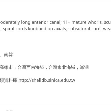
erately long anterior canal; 11+ mature whorls, sculp
, spiral cords knobbed on axials, subsutural cord, we
南韓

高雄市，台灣西南海域，台灣東北海域，澎湖

://shelldb.sinica.edu.tw