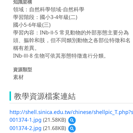
知識架構
領域：自然科學領域-自然科學
學習階段：國小3-4年級(二)
國小5-6年級(三)
學習內容：INb-Ⅱ-5 常見動物的外部形態主要分為
頭、軀幹和肢，但不同類別動物之各部位特徵和名
稱有差異。
INb-Ⅲ-8 生物可依其形態特徵進行分類。
資源類型
素材
教學資源檔案連結
http://shell.sinica.edu.tw/chinese/shellpic_T.php?
001374-1.jpg
(21.58KB)
預
覽
001374-2.jpg
(21.68KB)
預
001374-