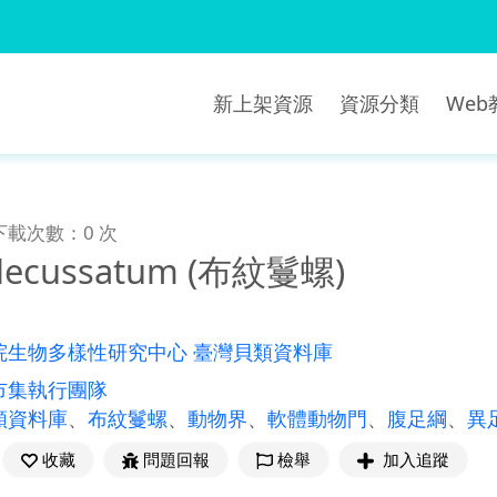
新上架資源
資源分類
We
下載次數：0 次
 decussatum (布紋鬘螺)
院生物多樣性研究中心 臺灣貝類資料庫
市集執行團隊
類資料庫
、
布紋鬘螺
、
動物界
、
軟體動物門
、
腹足綱
、
異
收藏
問題回報
檢舉
加入追蹤