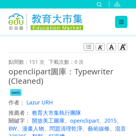
:::
跳到主要內容
:::
點閱數：151 次
下載次數：0 次
openclipart圖庫：Typewriter
(Cleaned)
web
作者：
Lazur URH
推薦者：
教育大市集執行團隊
關鍵字：
開放美工圖庫
、
openclipart
、
2015
、
BW
、
漫畫人物
、
問題清理乾淨
、
藝術線條
、
混音