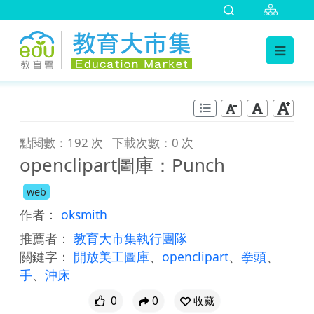
:::
跳到主要內容
:::
點閱數：192 次
下載次數：0 次
openclipart圖庫：Punch
web
作者：
oksmith
推薦者：
教育大市集執行團隊
關鍵字：
開放美工圖庫
、
openclipart
、
拳頭
、
手
、
沖床
0
0
收藏