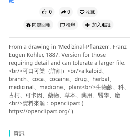
廠
0
0
收藏
問題回報
檢舉
加入追蹤
From a drawing in 'Medizinal-Pflanzen', Franz 
Eugen Köhler, 1887. Version for those 
requiring detail and can tolerate a larger file.
<br/>可口可樂（詳細）<br/>alkaloid、
branch、coca、cocaine、drug、herbal、
medicinal、medicine、plant<br/>生物鹼、科、
古柯、可卡因、藥物、草本、藥用、醫學、廠
<br/>資料來源：openclipart ( 
資訊