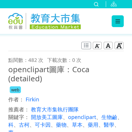
:::
跳到主要內容
:::
點閱數：482 次
下載次數：0 次
openclipart圖庫：Coca
(detailed)
web
作者：
Firkin
推薦者：
教育大市集執行團隊
關鍵字：
開放美工圖庫
、
openclipart
、
生物鹼
、
科
、
古柯
、
可卡因
、
藥物
、
草本
、
藥用
、
醫學
、