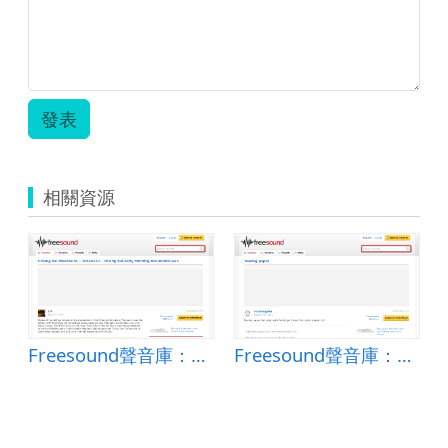
發表
相關資源
Freesound聲音庫：20140212 - Chiang Rai early morning mountains.wav
Freesound聲音庫：Tearing paper