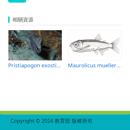
相關資源
Pristiapogon exostigma (單線鋸天竺鯛)
Maurolicus muelleri (穆氏暗光魚)
:::
Copyright © 2024 教育部 版權所有
ED27030007-002