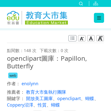
:::
跳到主要內容
:::
點閱數：148 次
下載次數：0 次
openclipart圖庫：Papillon,
Butterfly
web
作者：
enolynn
推薦者：
教育大市集執行團隊
關鍵字：
開放美工圖庫
、
openclipart
、
蝴蝶
、
Coppery沼澤
、
性質
、
蝴蝶