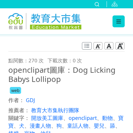
:::
跳到主要內容
:::
點閱數：270 次
下載次數：0 次
openclipart圖庫：Dog Licking
Babys Lollipop
web
作者：
GDJ
推薦者：
教育大市集執行團隊
關鍵字：
開放美工圖庫
、
openclipart
、
動物
、
寶
寶
、
犬
、
漫畫人物
、
狗
、
童話人物
、
嬰兒
、
舔
、