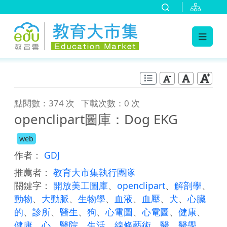
:::
跳到主要內容
:::
點閱數：374 次
下載次數：0 次
openclipart圖庫：Dog EKG
web
作者：
GDJ
推薦者：
教育大市集執行團隊
關鍵字：
開放美工圖庫
、
openclipart
、
解剖學
、
動物
、
大動脈
、
生物學
、
血液
、
血壓
、
犬
、
心臟
的
、
診所
、
醫生
、
狗
、
心電圖
、
心電圖
、
健康
、
健康
、
心
、
醫院
、
生活
、
線條藝術
、
醫
、
醫學
、