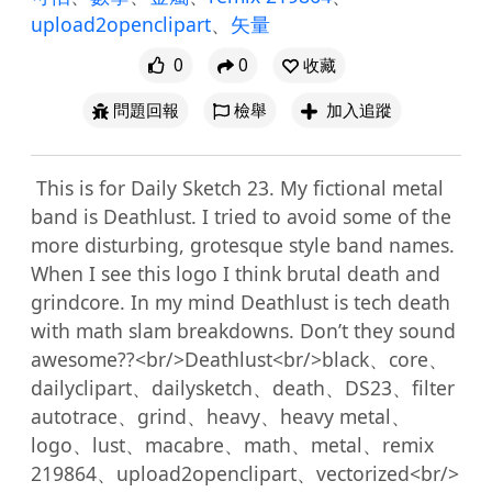
upload2openclipart
、
矢量
0
0
收藏
問題回報
檢舉
加入追蹤
 This is for Daily Sketch 23. My fictional metal 
band is Deathlust. I tried to avoid some of the 
more disturbing, grotesque style band names. 
When I see this logo I think brutal death and 
grindcore. In my mind Deathlust is tech death 
with math slam breakdowns. Don’t they sound 
awesome??<br/>Deathlust<br/>black、core、
dailyclipart、dailysketch、death、DS23、filter 
autotrace、grind、heavy、heavy metal、
logo、lust、macabre、math、metal、remix 
219864、upload2openclipart、vectorized<br/>