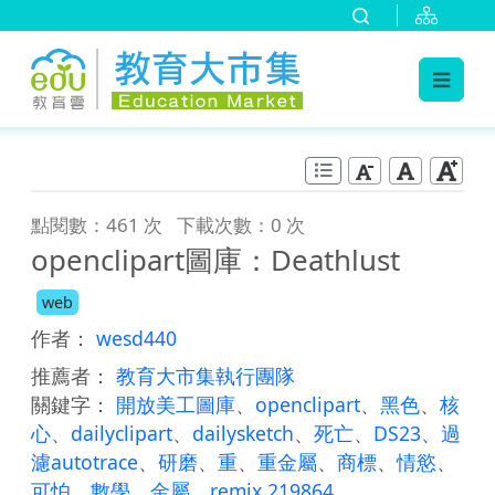
:::
跳到主要內容
:::
點閱數：461 次
下載次數：0 次
openclipart圖庫：Deathlust
web
作者：
wesd440
推薦者：
教育大市集執行團隊
關鍵字：
開放美工圖庫
、
openclipart
、
黑色
、
核
心
、
dailyclipart
、
dailysketch
、
死亡
、
DS23
、
過
濾autotrace
、
研磨
、
重
、
重金屬
、
商標
、
情慾
、
可怕
、
數學
、
金屬
、
remix 219864
、