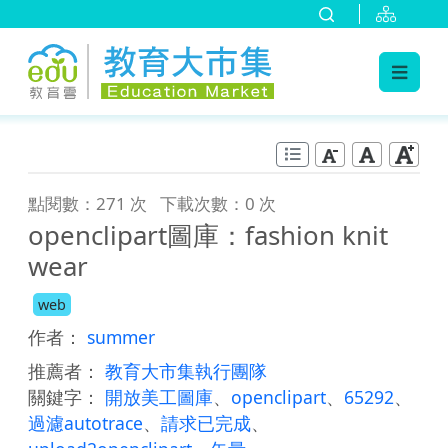
:::
跳到主要內容
:::
點閱數：271 次
下載次數：0 次
openclipart圖庫：fashion knit
wear
web
作者：
summer
推薦者：
教育大市集執行團隊
關鍵字：
開放美工圖庫
、
openclipart
、
65292
、
過濾autotrace
、
請求已完成
、