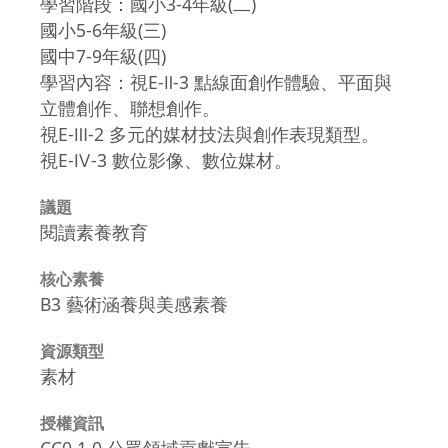
學習階段：國小3-4年級(二)
國小5-6年級(三)
國中7-9年級(四)
學習內容：視E-Ⅱ-3 點線面創作體驗、平面與
立體創作、聯想創作。
視E-Ⅲ-2 多元的媒材技法與創作表現類型。
視E-Ⅳ-3 數位影像、數位媒材。
議題
閱讀素養教育
核心素養
B3 藝術涵養與美感素養
資源類型
素材
授權資訊
CC0 1.0 公眾領域貢獻宣告