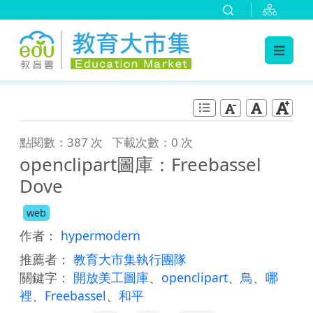
:::
跳到主要內容
:::
點閱數：387 次
下載次數：0 次
openclipart圖庫：Freebassel
Dove
web
作者：
hypermodern
推薦者：
教育大市集執行團隊
關鍵字：
開放美工圖庫
、
openclipart
、
鳥
、
哪
裡
、
Freebassel
、
和平