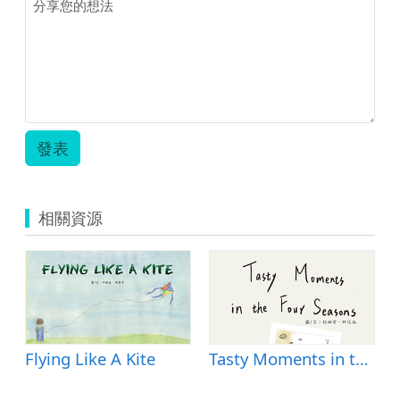
發表
相關資源
Looking Down
Flying Like A Kite
Tasty Moments in the Four Seasons