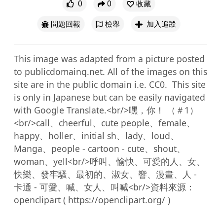
0
0
收藏
問題回報
檢舉
加入追蹤
This image was adapted from a picture posted 
to publicdomainq.net. All of the images on this 
site are in the public domain i.e. CC0.  This site 
is only in Japanese but can be easily navigated 
with Google Translate.<br/>嘿，你！ （＃1）
<br/>call、cheerful、cute people、female、
happy、holler、initial sh、lady、loud、
Manga、people - cartoon - cute、shout、
woman、yell<br/>呼叫、愉快、可愛的人、女、
快樂、發牢騷、最初的、淑女、響、漫畫、人 - 
卡通 - 可愛、喊、女人、叫喊<br/>資料來源：