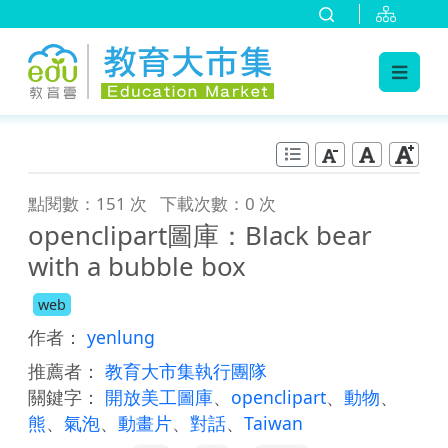
:::
跳到主要內容
:::
點閱數：151 次
下載次數：0 次
openclipart圖庫：Black bear
with a bubble box
web
作者：
yenlung
推薦者：
教育大市集執行團隊
關鍵字：
開放美工圖庫
、
openclipart
、
動物
、
熊
、
氣泡
、
動畫片
、
對話
、
Taiwan