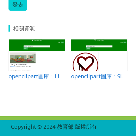
發表
相關資源
ection
openclipart圖庫：Living Room Scene
openclipart圖庫：Simple Heart Bleed Sticker Type Patch
:::
Copyright © 2024 教育部 版權所有
ED27030007-003