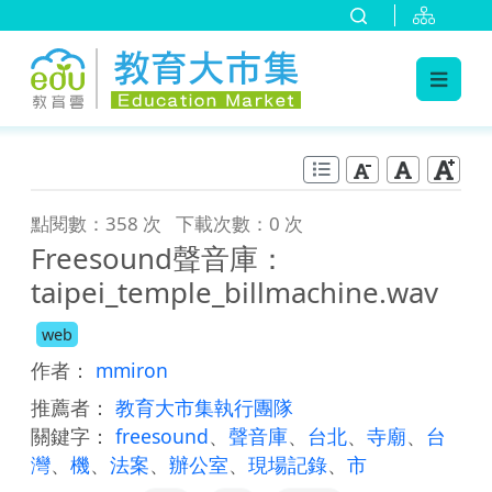
:::
跳到主要內容
:::
點閱數：358 次
下載次數：0 次
Freesound聲音庫：
taipei_temple_billmachine.wav
web
作者：
mmiron
推薦者：
教育大市集執行團隊
關鍵字：
freesound
、
聲音庫
、
台北
、
寺廟
、
台
灣
、
機
、
法案
、
辦公室
、
現場記錄
、
市