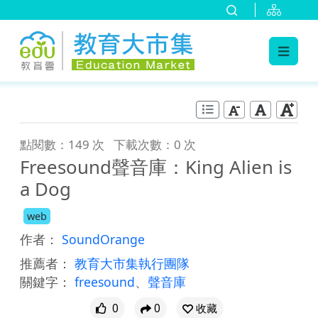
:::
跳到主要內容
:::
點閱數：149 次
下載次數：0 次
Freesound聲音庫：King Alien is
a Dog
web
作者：
SoundOrange
推薦者：
教育大市集執行團隊
關鍵字：
freesound
、
聲音庫
0
0
收藏