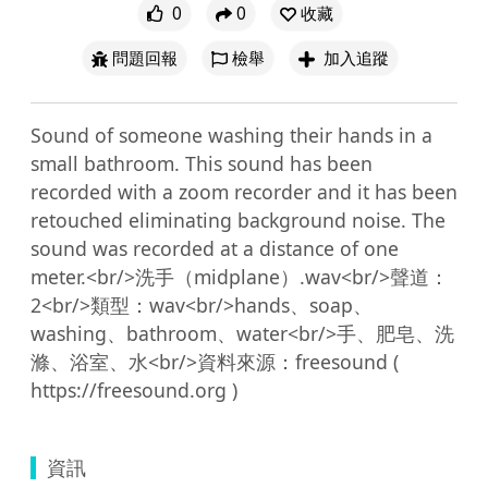
0
0
收藏
問題回報
檢舉
加入追蹤
Sound of someone washing their hands in a 
small bathroom. This sound has been 
recorded with a zoom recorder and it has been 
retouched eliminating background noise. The 
sound was recorded at a distance of one 
meter.<br/>洗手（midplane）.wav<br/>聲道：
2<br/>類型：wav<br/>hands、soap、
washing、bathroom、water<br/>手、肥皂、洗
滌、浴室、水<br/>資料來源：freesound ( 
資訊