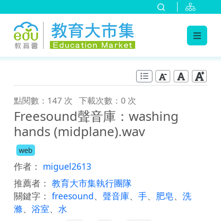
:::
跳到主要內容
:::
點閱數：147 次
下載次數：0 次
Freesound聲音庫：washing
hands (midplane).wav
web
作者：
miguel2613
推薦者：
教育大市集執行團隊
關鍵字：
freesound
、
聲音庫
、
手
、
肥皂
、
洗
滌
、
浴室
、
水