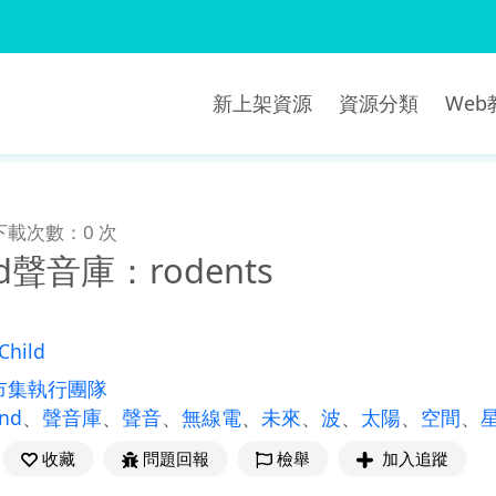
新上架資源
資源分類
We
下載次數：0 次
nd聲音庫：rodents
Child
市集執行團隊
und
、
聲音庫
、
聲音
、
無線電
、
未來
、
波
、
太陽
、
空間
、
收藏
問題回報
檢舉
加入追蹤