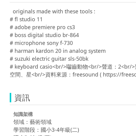
  originals made with these tools :

# fl studio 11

# adobe premiere pro cs3

# boss digital studio br-864

# microphone sony f-730

# harman kardon 20 in analog system

# suzuki electric guitar sls-50bk

# keyboard casio<br/>囓齒動物<br/>聲道：2<
資訊
知識架構
領域：藝術領域
學習階段：國小3-4年級(二)