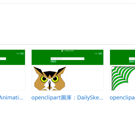
openclipart圖庫：Animation of Kliponius-Cartoon-rocket using JavaScript
openclipart圖庫：DailySketch 30: Draw in My Style