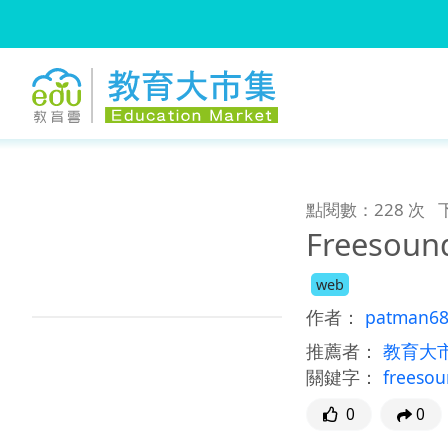
:::
跳到主要內容
:::
點閱數：228 次
Freesoun
web
作者：
patman6
推薦者：
教育大
關鍵字：
freeso
0
0