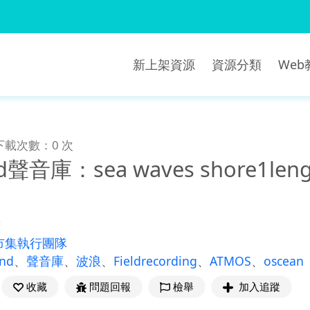
新上架資源
資源分類
We
下載次數：0 次
d聲音庫：sea waves shore1lengt
8
市集執行團隊
und
、
聲音庫
、
波浪
、
Fieldrecording
、
ATMOS
、
oscean
收藏
問題回報
檢舉
加入追蹤