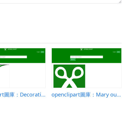
openclipart圖庫：Decorative Corner Pattern
openclipart圖庫：Mary outside the cave pen drawing