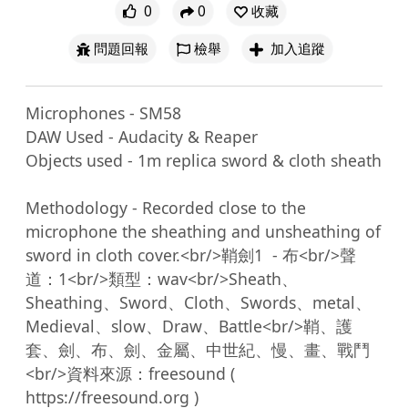
0
0
收藏
問題回報
檢舉
加入追蹤
Microphones - SM58

DAW Used - Audacity & Reaper

Objects used - 1m replica sword & cloth sheath

Methodology - Recorded close to the 
microphone the sheathing and unsheathing of 
sword in cloth cover.<br/>鞘劍1  - 布<br/>聲
道：1<br/>類型：wav<br/>Sheath、
Sheathing、Sword、Cloth、Swords、metal、
Medieval、slow、Draw、Battle<br/>鞘、護
套、劍、布、劍、金屬、中世紀、慢、畫、戰鬥
<br/>資料來源：freesound ( 