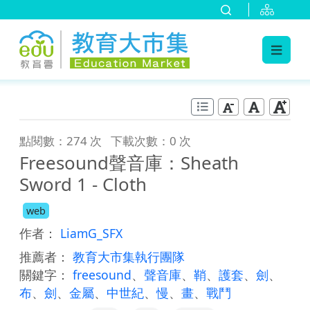
:::
跳到主要內容
:::
點閱數：274 次
下載次數：0 次
Freesound聲音庫：Sheath
Sword 1 - Cloth
web
作者：
LiamG_SFX
推薦者：
教育大市集執行團隊
關鍵字：
freesound
、
聲音庫
、
鞘
、
護套
、
劍
、
布
、
劍
、
金屬
、
中世紀
、
慢
、
畫
、
戰鬥