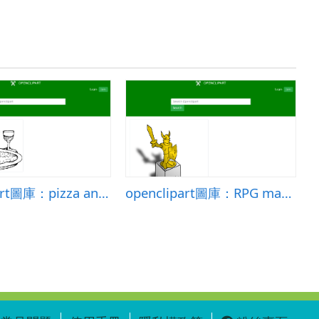
openclipart圖庫：pizza and wine
openclipart圖庫：RPG map symbols: Statue