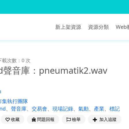
新上架資源
資源分類
We
下載次數：0 次
nd聲音庫：pneumatik2.wav
m
市集執行團隊
und
、
聲音庫
、
交易會
、
現場記錄
、
氣動
、
產業
、
標記
收藏
問題回報
檢舉
加入追蹤