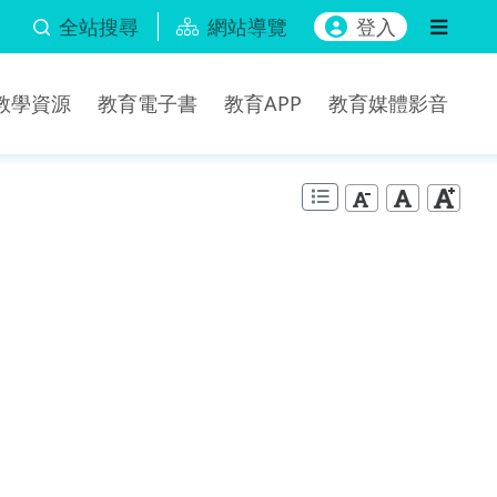
全站搜尋
網站導覽
登入
b教學資源
教育電子書
教育APP
教育媒體影音