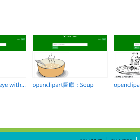
openclipart圖庫：eye with labels
openclipart圖庫：Soup