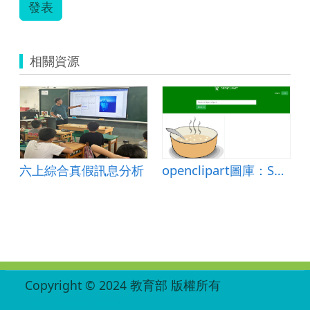
發表
相關資源
on
六上綜合真假訊息分析
openclipart圖庫：Soup
:::
Copyright © 2024 教育部 版權所有
ED27030007-004