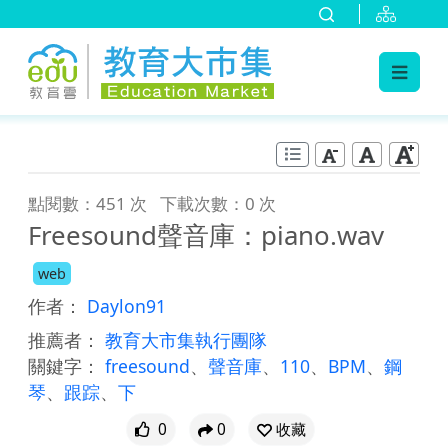
:::
跳到主要內容
:::
點閱數：451 次
下載次數：0 次
Freesound聲音庫：piano.wav
web
作者：
Daylon91
推薦者：
教育大市集執行團隊
關鍵字：
freesound
、
聲音庫
、
110
、
BPM
、
鋼
琴
、
跟踪
、
下
0
0
收藏