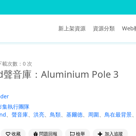
新上架資源
資源分類
We
下載次數：0 次
nd聲音庫：Aluminium Pole 3
der
市集執行團隊
und
、
聲音庫
、
洪亮
、
鳥類
、
基爾德
、
周圍
、
鳥在最背景
收藏
問題回報
檢舉
加入追蹤