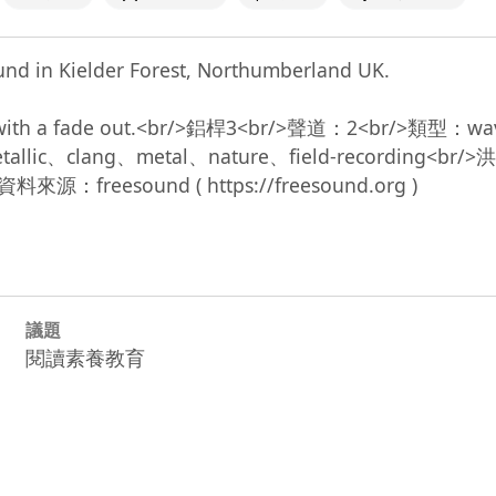
und in Kielder Forest, Northumberland UK. 

FS with a fade out.<br/>鋁桿3<br/>聲道：2<br/>類型：w
ter、metallic、clang、metal、nature、field-re
議題
閱讀素養教育