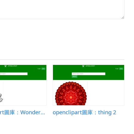
openclipart圖庫：Wonderful Woman
openclipart圖庫：thing 2