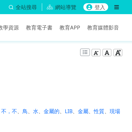
全站搜尋
網站導覽
登入
b教學資源
教育電子書
教育APP
教育媒體影音
、
不，不
、
鳥
、
水
、
金屬的
、
LIB
、
金屬
、
性質
、
現場